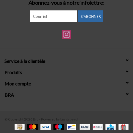
Abonnez-vous à notre infolettre:
S'ABONNER
Service à la clientèle
Produits
Mon compte
BRA
© Copyright 2026 Bra - Powered by
Lightspeed