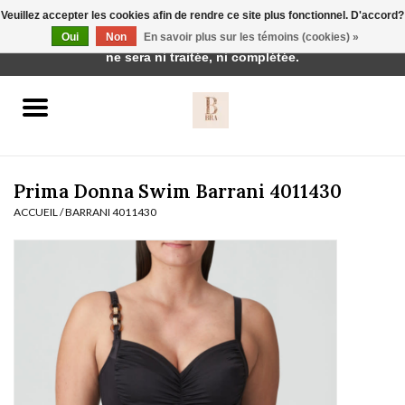
Veuillez accepter les cookies afin de rendre ce site plus fonctionnel. D'accord?
Cette boutique est en construction. Toute commande passée
Oui
Non
En savoir plus sur les témoins (cookies) »
0 Articles - €0,00
ne sera ni traitée, ni complétée.
Accueil
BH's
Prima Donna Swim Barrani 4011430
ACCUEIL
/
BARRANI 4011430
vêtements de nuit
Réduction
Homewear
Badmode