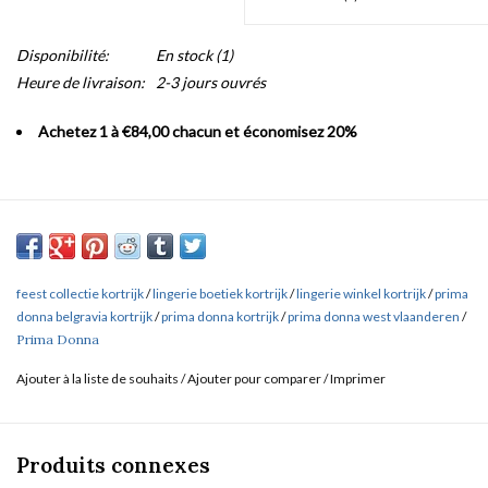
Disponibilité:
En stock
(1)
Heure de livraison:
2-3 jours ouvrés
Achetez 1 à €84,00 chacun et économisez 20%
feest collectie kortrijk
/
lingerie boetiek kortrijk
/
lingerie winkel kortrijk
/
prima
donna belgravia kortrijk
/
prima donna kortrijk
/
prima donna west vlaanderen
/
Prima Donna
Ajouter à la liste de souhaits
/
Ajouter pour comparer
/
Imprimer
Produits connexes