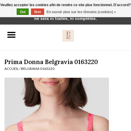
Veuillez accepter les cookies afin de rendre ce site plus fonctionnel. D'accord?
Cette boutique est en construction. Toute commande passée
Oui
Non
En savoir plus sur les témoins (cookies) »
0 Articles - €0,00
ne sera ni traitée, ni complétée.
Accueil
BH's
Prima Donna Belgravia 0163220
ACCUEIL
/
BELGRAVIA 0163220
vêtements de nuit
Réduction
Homewear
Badmode