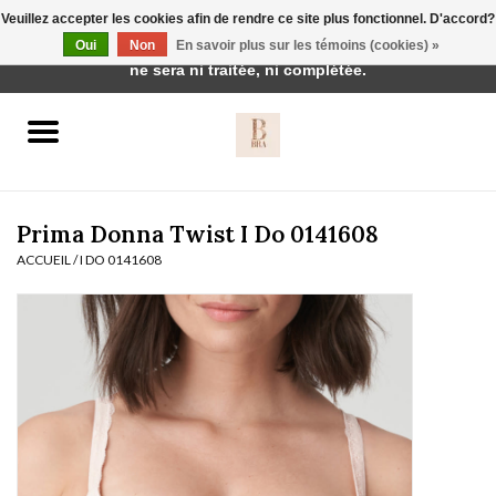
Veuillez accepter les cookies afin de rendre ce site plus fonctionnel. D'accord?
Cette boutique est en construction. Toute commande passée
Oui
Non
En savoir plus sur les témoins (cookies) »
0 Articles - €0,00
ne sera ni traitée, ni complétée.
Accueil
BH's
Prima Donna Twist I Do 0141608
ACCUEIL
/
I DO 0141608
vêtements de nuit
Réduction
Homewear
Badmode