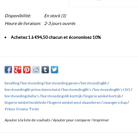
Disponibilité:
En stock
(1)
Heure de livraison:
2-3 jours ouvrés
Achetez 1 à €94,50 chacun et économisez 10%
bevalling
/
borstvoeding
/
borstvoeding geven
/
borstvoedingbh
/
borstvoedingbh prima donna twist
/
borstvoedingbh's
/
borstvoedingbh's I DO
/
borstvoedingsbeha's
/
borstvoedingsbh kortrijk
/
lingerie winkel kortrijk
/
lingerie winkel lendelede
/
lingerie winkel west vlaanderen
/
zwangerschap
/
Prima Donna Twist
Ajouter à la liste de souhaits
/
Ajouter pour comparer
/
Imprimer