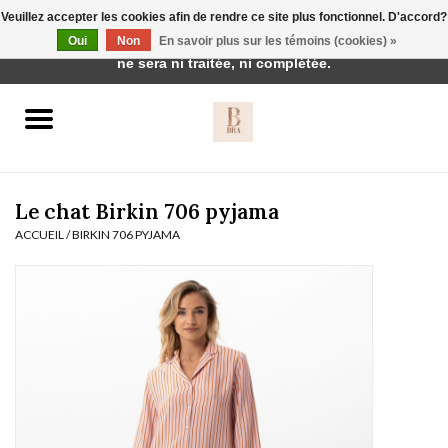
Veuillez accepter les cookies afin de rendre ce site plus fonctionnel. D'accord?
Cette boutique est en construction. Toute commande passée
Oui
Non
En savoir plus sur les témoins (cookies) »
0 Articles - €0,00
ne sera ni traitée, ni complétée.
Accueil
BH's
Le chat Birkin 706 pyjama
ACCUEIL
/
BIRKIN 706 PYJAMA
vêtements de nuit
Réduction
Homewear
Badmode