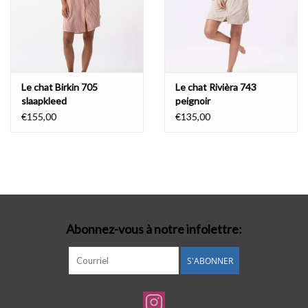
Le chat Birkin 705
Le chat Rivièra 743
slaapkleed
peignoir
€155,00
€135,00
Abonnez-vous à notre infolettre:
S'ABONNER