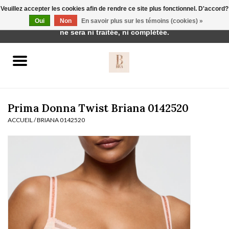
Veuillez accepter les cookies afin de rendre ce site plus fonctionnel. D'accord?
Cette boutique est en construction. Toute commande passée
Oui
Non
En savoir plus sur les témoins (cookies) »
0 Articles - €0,00
ne sera ni traitée, ni complétée.
Accueil
BH's
Prima Donna Twist Briana 0142520
ACCUEIL
/
BRIANA 0142520
vêtements de nuit
Réduction
Homewear
Badmode