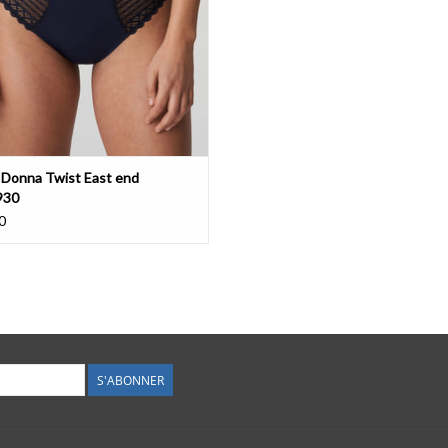
 Donna Twist East end
930
0
S'ABONNER