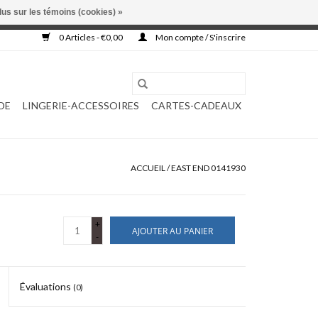
lus sur les témoins (cookies) »
, ni complétée.
0 Articles - €0,00
Mon compte / S'inscrire
DE
LINGERIE-ACCESSOIRES
CARTES-CADEAUX
ACCUEIL
/
EAST END 0141930
+
AJOUTER AU PANIER
-
Évaluations
(0)