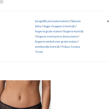
beugelbh primadonnatwist
/
blauwe
A
beha
/
dagje shoppen in kortrijk
/
lingerie grote maten
/
lingerie kortrijk
/
lingerie merk prima donna twist
/
lingerie winkel voor grote maten
/
weekendje kortrijk
/
Prima Donna
Twist
ma Donna Twist East end 0541930
AJOUTER AU PANIER