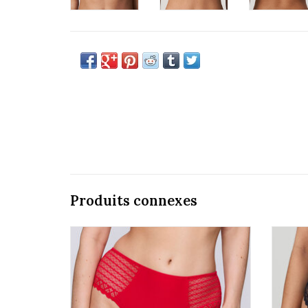
Produits connexes
Prima Donna Twist East end 0541931
Pri
AJOUTER AU PANIER