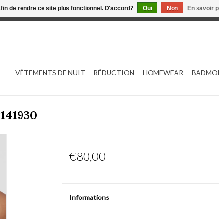
afin de rendre ce site plus fonctionnel. D'accord?
Oui
Non
En savoir p
 est en construction. Toute commande passée ne sera ni traitée
VÊTEMENTS DE NUIT
RÉDUCTION
HOMEWEAR
BADMO
0141930
€80,00
Informations