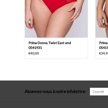
Prima Donna Twist East end
Prima
0541931
0541
€40,00
€34,9
Abonnez-vous à notre infolettre: