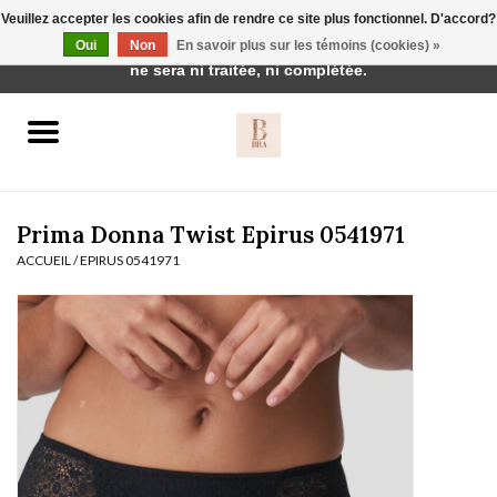
Veuillez accepter les cookies afin de rendre ce site plus fonctionnel. D'accord?
Cette boutique est en construction. Toute commande passée
Oui
Non
En savoir plus sur les témoins (cookies) »
0 Articles - €0,00
ne sera ni traitée, ni complétée.
Accueil
BH's
Prima Donna Twist Epirus 0541971
ACCUEIL
/
EPIRUS 0541971
vêtements de nuit
Réduction
Homewear
Badmode