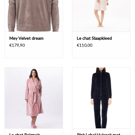
Mey Velvet dream
Le chat Slaapkleed
€179,90
€110,00
Le chat Peignoir
Pink Label Huispak met