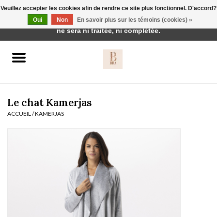
Veuillez accepter les cookies afin de rendre ce site plus fonctionnel. D'accord?
Cette boutique est en construction. Toute commande passée
Oui
Non
En savoir plus sur les témoins (cookies) »
0 Articles - €0,00
ne sera ni traitée, ni complétée.
Accueil
BH's
Le chat Kamerjas
ACCUEIL
/
KAMERJAS
vêtements de nuit
Réduction
Homewear
Badmode