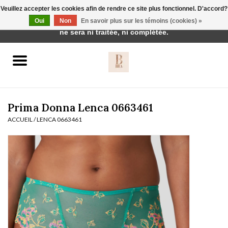
Veuillez accepter les cookies afin de rendre ce site plus fonctionnel. D'accord?
Cette boutique est en construction. Toute commande passée
Oui
Non
En savoir plus sur les témoins (cookies) »
0 Articles - €0,00
ne sera ni traitée, ni complétée.
Accueil
BH's
Prima Donna Lenca 0663461
ACCUEIL
/
LENCA 0663461
vêtements de nuit
Réduction
Homewear
Badmode