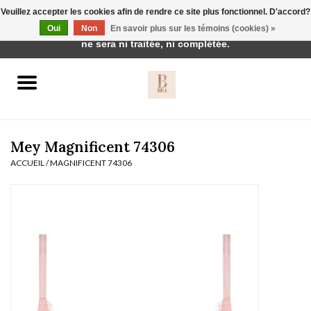
Veuillez accepter les cookies afin de rendre ce site plus fonctionnel. D'accord?
Cette boutique est en construction. Toute commande passée
Oui
Non
En savoir plus sur les témoins (cookies) »
0 Articles - €0,00
ne sera ni traitée, ni complétée.
Accueil
BH's
Mey Magnificent 74306
ACCUEIL
/
MAGNIFICENT 74306
vêtements de nuit
Réduction
Homewear
Badmode