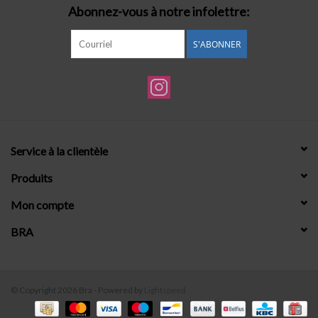
Abonnez-vous à notre infolettre:
S'ABONNER
Service à la clientèle
Produits
Mon compte
BRA
© Copyright 2026 Bra - Powered by
Lightspeed