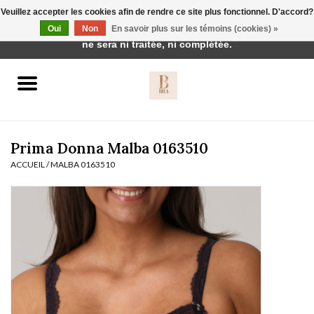
Veuillez accepter les cookies afin de rendre ce site plus fonctionnel. D'accord?
Cette boutique est en construction. Toute commande passée
Oui
Non
En savoir plus sur les témoins (cookies) »
0 Articles - €0,00
ne sera ni traitée, ni complétée.
Accueil
BH's
Prima Donna Malba 0163510
ACCUEIL
/
MALBA 0163510
vêtements de nuit
Réduction
Homewear
Badmode