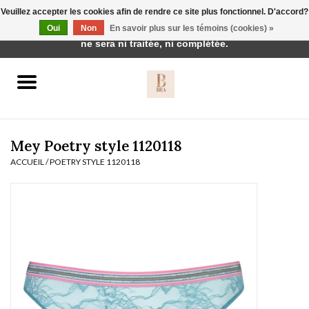
Veuillez accepter les cookies afin de rendre ce site plus fonctionnel. D'accord?
Cette boutique est en construction. Toute commande passée
Oui
Non
En savoir plus sur les témoins (cookies) »
0 Articles - €0,00
ne sera ni traitée, ni complétée.
Accueil
BH's
Mey Poetry style 1120118
ACCUEIL
/
POETRY STYLE 1120118
vêtements de nuit
Réduction
Homewear
Badmode