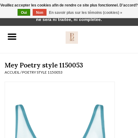
Veuillez accepter les cookies afin de rendre ce site plus fonctionnel. D'accord?
Cette boutique est en construction. Toute commande passée
Oui
Non
En savoir plus sur les témoins (cookies) »
0 Articles - €0,00
ne sera ni traitée, ni complétée.
Accueil
BH's
Mey Poetry style 1150053
ACCUEIL
/
POETRY STYLE 1150053
vêtements de nuit
Réduction
Homewear
Badmode