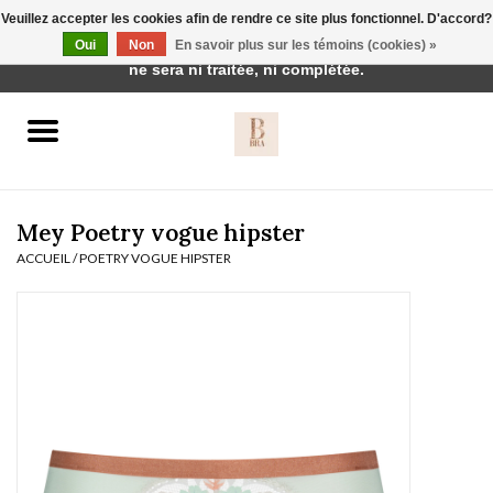
Veuillez accepter les cookies afin de rendre ce site plus fonctionnel. D'accord?
Cette boutique est en construction. Toute commande passée
Oui
Non
En savoir plus sur les témoins (cookies) »
0 Articles - €0,00
ne sera ni traitée, ni complétée.
Accueil
BH's
Mey Poetry vogue hipster
ACCUEIL
/
POETRY VOGUE HIPSTER
vêtements de nuit
Réduction
Homewear
Badmode