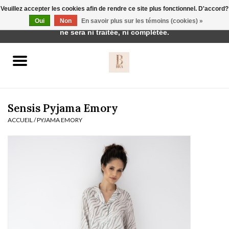
Veuillez accepter les cookies afin de rendre ce site plus fonctionnel. D'accord?
Cette boutique est en construction. Toute commande passée
Oui
Non
En savoir plus sur les témoins (cookies) »
0 Articles - €0,00
ne sera ni traitée, ni complétée.
Accueil
BH's
Sensis Pyjama Emory
ACCUEIL
/
PYJAMA EMORY
vêtements de nuit
Réduction
Homewear
Badmode