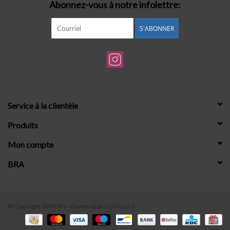
Abonnez-vous à notre infolettre:
S'ABONNER
Service à la clientèle
Produits
Mon compte
BRA
© Copyright 2026 Bra - Powered by
Lightspeed