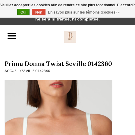
Veuillez accepter les cookies afin de rendre ce site plus fonctionnel. D'accord?
Cette boutique est en construction. Toute commande passée
Oui
Non
En savoir plus sur les témoins (cookies) »
0 Articles - €0,00
ne sera ni traitée, ni complétée.
Accueil
BH's
Prima Donna Twist Seville 0142360
ACCUEIL
/
SEVILLE 0142360
vêtements de nuit
Réduction
Homewear
Badmode