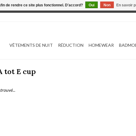
afin de rendre ce site plus fonctionnel. D'accord?
Oui
Non
En savoir p
 est en construction. Toute commande passée ne sera ni traitée
VÊTEMENTS DE NUIT
RÉDUCTION
HOMEWEAR
BADMO
A tot E cup
trouvé...