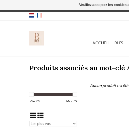
Veuillez accepter les cookies 
Cette boutique
ACCUEIL
BH'S
Produits associés au mot-clé 
Aucun produit n'a été 
Min: €
0
Max: €
5