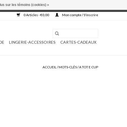
lus sur les témoins (cookies) »
, ni complétée.
0 Articles - €0,00
Mon compte / S'inscrire
DE
LINGERIE-ACCESSOIRES
CARTES-CADEAUX
ACCUEIL
/
MOTS-CLÉS
/
A TOT E CUP