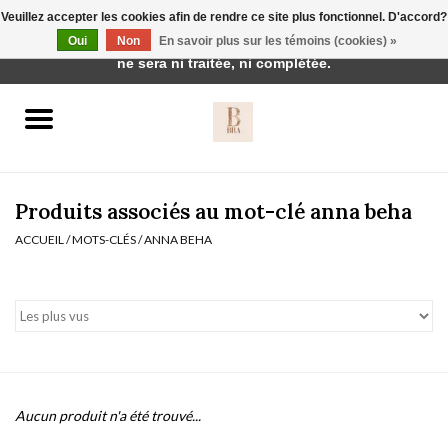
Veuillez accepter les cookies afin de rendre ce site plus fonctionnel. D'accord?
Cette boutique est en construction. Toute commande passée
Oui
Non
En savoir plus sur les témoins (cookies) »
0 Articles - €0,00
ne sera ni traitée, ni complétée.
Accueil
BH's
Produits associés au mot-clé anna beha
ACCUEIL
/
MOTS-CLÉS
/
ANNA BEHA
vêtements de nuit
Réduction
Homewear
Aucun produit n'a été trouvé...
Badmode