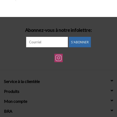
Lingerie-accessoires
Cartes-cadeaux
Abonnez-vous à notre infolettre:
S'ABONNER
Service à la clientèle
Produits
Mon compte
BRA