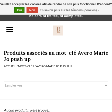
Veuillez accepter les cookies afin de rendre ce site plus fonctionnel. D'accord?
Cette boutique est en construction. Toute commande passée
Oui
Non
En savoir plus sur les témoins (cookies) »
0 Articles - €0,00
ne sera ni traitée, ni complétée.
Accueil
BH's
Produits associés au mot-clé Avero Marie
Jo push up
ACCUEIL
/
MOTS-CLÉS
/
AVERO MARIE JO PUSH UP
vêtements de nuit
Réduction
Homewear
Badmode
Aucun produit n'a été trouvé...