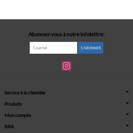
Lingerie-accessoires
Cartes-cadeaux
Abonnez-vous à notre infolettre:
S'ABONNER
Service à la clientèle
Produits
Mon compte
BRA