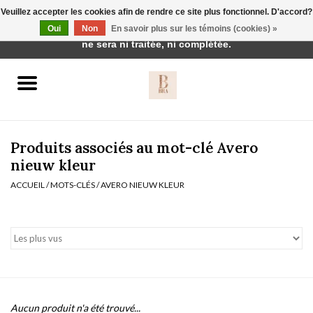
Veuillez accepter les cookies afin de rendre ce site plus fonctionnel. D'accord?
Cette boutique est en construction. Toute commande passée
Oui
Non
En savoir plus sur les témoins (cookies) »
0 Articles - €0,00
ne sera ni traitée, ni complétée.
Accueil
BH's
Produits associés au mot-clé Avero
nieuw kleur
ACCUEIL
/
MOTS-CLÉS
/
AVERO NIEUW KLEUR
vêtements de nuit
Réduction
Homewear
Badmode
Aucun produit n'a été trouvé...