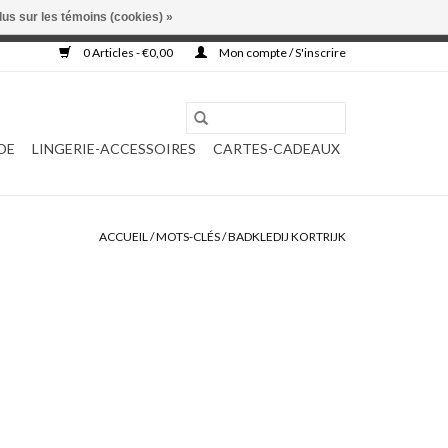
lus sur les témoins (cookies) »
, ni complétée.
0 Articles - €0,00
Mon compte / S'inscrire
DE
LINGERIE-ACCESSOIRES
CARTES-CADEAUX
ACCUEIL
/
MOTS-CLÉS
/
BADKLEDIJ KORTRIJK