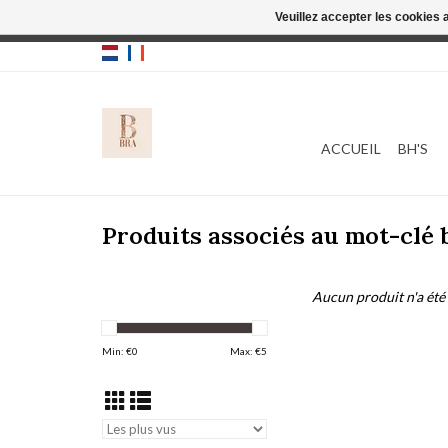
Veuillez accepter les cookies 
Cette boutique
ACCUEIL
BH'S
Produits associés au mot-clé b
Aucun produit n'a été 
Min: €
0
Max: €
5