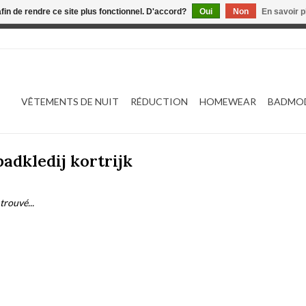
afin de rendre ce site plus fonctionnel. D'accord?
Oui
Non
En savoir p
 est en construction. Toute commande passée ne sera ni traitée
VÊTEMENTS DE NUIT
RÉDUCTION
HOMEWEAR
BADMO
adkledij kortrijk
trouvé...