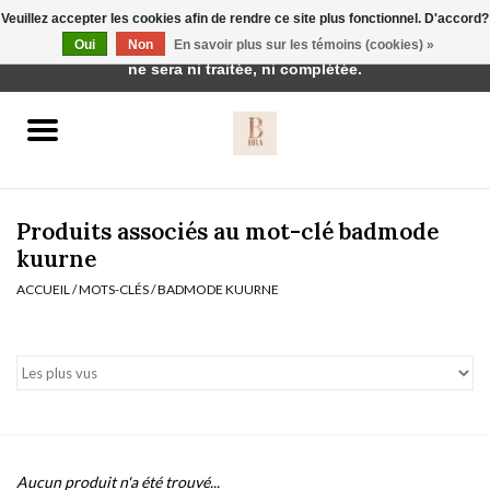
Veuillez accepter les cookies afin de rendre ce site plus fonctionnel. D'accord?
Cette boutique est en construction. Toute commande passée
Oui
Non
En savoir plus sur les témoins (cookies) »
0 Articles - €0,00
ne sera ni traitée, ni complétée.
Accueil
BH's
Produits associés au mot-clé badmode
kuurne
ACCUEIL
/
MOTS-CLÉS
/
BADMODE KUURNE
vêtements de nuit
Réduction
Homewear
Badmode
Aucun produit n'a été trouvé...