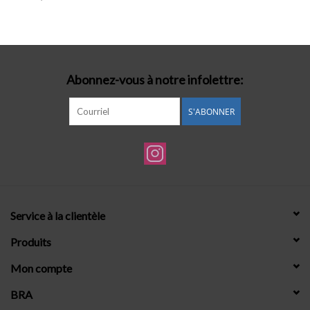
Lingerie-accessoires
Cartes-cadeaux
Abonnez-vous à notre infolettre:
S'ABONNER
Service à la clientèle
Produits
Mon compte
BRA