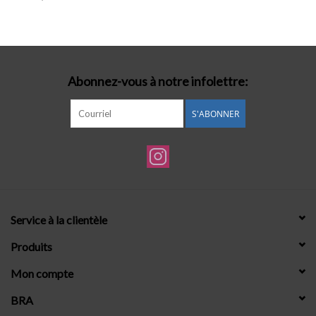
Lingerie-accessoires
Cartes-cadeaux
Abonnez-vous à notre infolettre:
S'ABONNER
Service à la clientèle
Produits
Mon compte
BRA