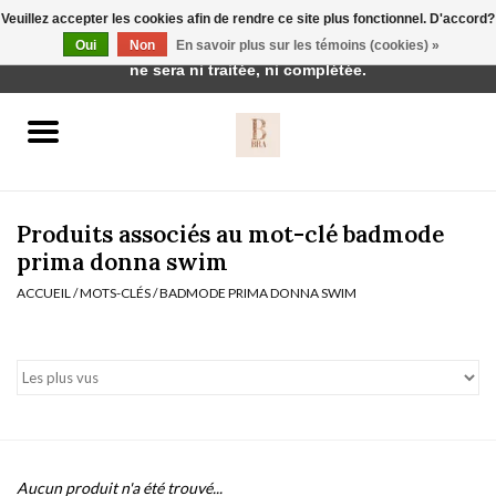
Veuillez accepter les cookies afin de rendre ce site plus fonctionnel. D'accord?
Cette boutique est en construction. Toute commande passée
Oui
Non
En savoir plus sur les témoins (cookies) »
0 Articles - €0,00
ne sera ni traitée, ni complétée.
Accueil
BH's
Produits associés au mot-clé badmode
prima donna swim
ACCUEIL
/
MOTS-CLÉS
/
BADMODE PRIMA DONNA SWIM
vêtements de nuit
Réduction
Homewear
Badmode
Aucun produit n'a été trouvé...