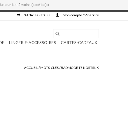
lus sur les témoins (cookies) »
, ni complétée.
0 Articles - €0,00
Mon compte / S'inscrire
DE
LINGERIE-ACCESSOIRES
CARTES-CADEAUX
ACCUEIL
/
MOTS-CLÉS
/
BADMODE TE KORTRIJK