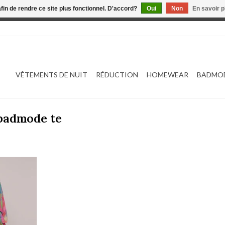
afin de rendre ce site plus fonctionnel. D'accord?
Oui
Non
En savoir p
 est en construction. Toute commande passée ne sera ni traitée
VÊTEMENTS DE NUIT
RÉDUCTION
HOMEWEAR
BADMO
 badmode te
ro 4012584
NIER