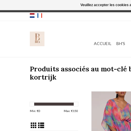
Veuillez accepter les cookies 
Cette boutique
ACCUEIL
BH'S
Produits associés au mot-clé
kortrijk
Prima Donna Swim Cai
AJOUTER AU PA
Min: €
0
Max: €
150