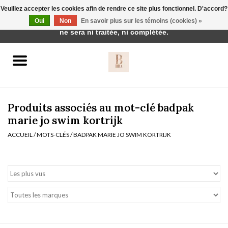
Veuillez accepter les cookies afin de rendre ce site plus fonctionnel. D'accord?
Cette boutique est en construction. Toute commande passée
Oui
Non
En savoir plus sur les témoins (cookies) »
0 Articles - €0,00
ne sera ni traitée, ni complétée.
Accueil
BH's
Produits associés au mot-clé badpak
marie jo swim kortrijk
ACCUEIL
/
MOTS-CLÉS
/
BADPAK MARIE JO SWIM KORTRIJK
vêtements de nuit
Réduction
Homewear
Badmode