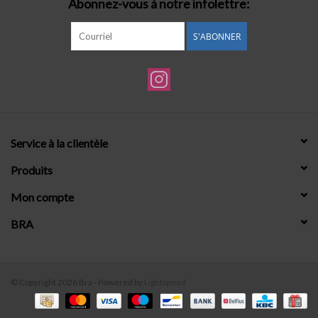
Abonnez-vous à notre infolettre:
S'ABONNER
Service à la clientèle
Produits
Mon compte
BRA
© Copyright 2026 Bra - Powered by
Lightspeed