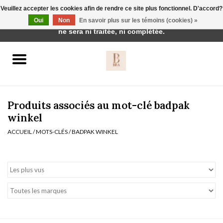
Veuillez accepter les cookies afin de rendre ce site plus fonctionnel. D'accord?
Cette boutique est en construction. Toute commande passée
Oui
Non
En savoir plus sur les témoins (cookies) »
0 Articles - €0,00
ne sera ni traitée, ni complétée.
Accueil
BH's
Produits associés au mot-clé badpak
winkel
ACCUEIL
/
MOTS-CLÉS
/
BADPAK WINKEL
vêtements de nuit
Réduction
Homewear
Badmode