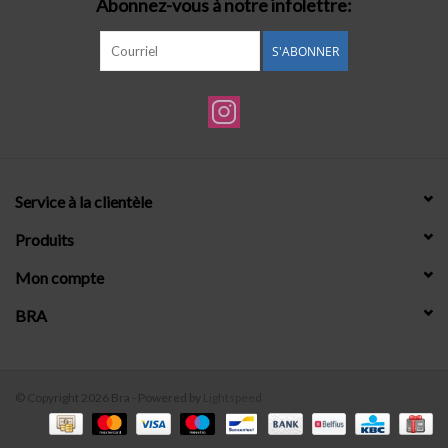
Abonnez-vous à notre infolettre:
S'ABONNER
Service à la clientèle
Produits
Mon compte
BRA
© Copyright 2026 Bra - Powered by
Lightspeed