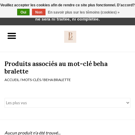
Veuillez accepter les cookies afin de rendre ce site plus fonctionnel. D'accord?
Cette boutique est en construction. Toute commande passée
Oui
Non
En savoir plus sur les témoins (cookies) »
0 Articles - €0,00
ne sera ni traitée, ni complétée.
Accueil
BH's
Produits associés au mot-clé beha
bralette
ACCUEIL
/
MOTS-CLÉS
/
BEHA BRALETTE
vêtements de nuit
Réduction
Homewear
Badmode
Aucun produit n'a été trouvé...