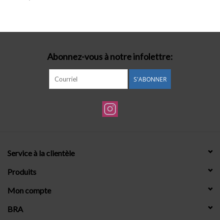
Lingerie-accessoires
Cartes-cadeaux
Abonnez-vous à notre infolettre:
S'ABONNER
Service à la clientèle
Produits
Mon compte
BRA