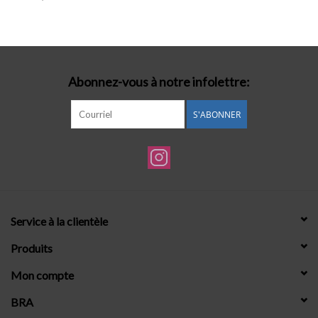
Lingerie-accessoires
Cartes-cadeaux
Abonnez-vous à notre infolettre:
S'ABONNER
Service à la clientèle
Produits
Mon compte
BRA