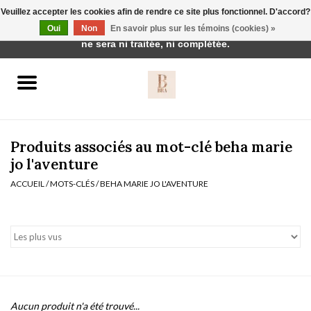
Veuillez accepter les cookies afin de rendre ce site plus fonctionnel. D'accord?
Cette boutique est en construction. Toute commande passée
Oui
Non
En savoir plus sur les témoins (cookies) »
0 Articles - €0,00
ne sera ni traitée, ni complétée.
Accueil
BH's
Produits associés au mot-clé beha marie
jo l'aventure
ACCUEIL
/
MOTS-CLÉS
/
BEHA MARIE JO L'AVENTURE
vêtements de nuit
Réduction
Homewear
Badmode
Aucun produit n'a été trouvé...