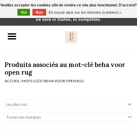
Veuillez accepter les cookies afin de rendre ce site plus fonctionnel. D'accord?
Cette boutique est en construction. Toute commande passée
Oui
Non
En savoir plus sur les témoins (cookies) »
0 Articles - €0,00
ne sera ni traitée, ni complétée.
Accueil
BH's
Produits associés au mot-clé beha voor
open rug
ACCUEIL
/
MOTS-CLÉS
/
BEHA VOOR OPEN RUG
vêtements de nuit
Réduction
Homewear
Badmode