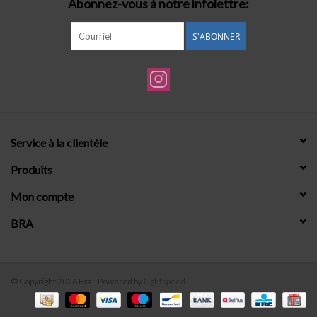
Abonnez-vous à notre infolettre:
S'ABONNER
Service à la clientèle
Produits
Mon compte
BRA
© Copyright 2026 Bra - Powered by
Lightspeed