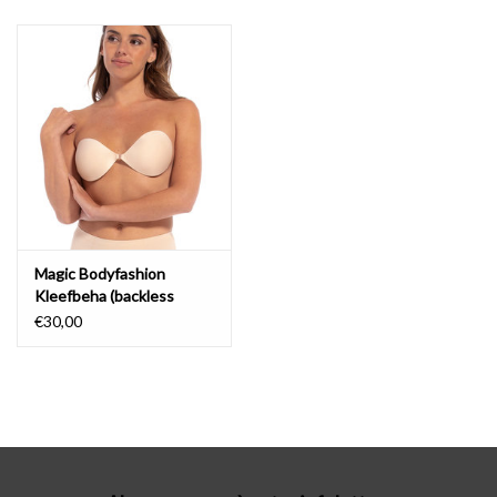
Lingerie-accessoires
Cartes-cadeaux
Magic Bodyfashion
Kleefbeha (backless
beauty)
€30,00