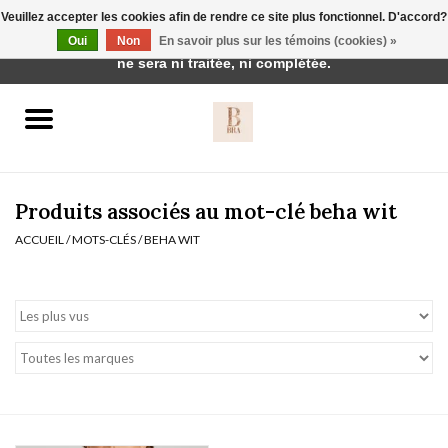
Veuillez accepter les cookies afin de rendre ce site plus fonctionnel. D'accord?
Cette boutique est en construction. Toute commande passée
Oui
Non
En savoir plus sur les témoins (cookies) »
0 Articles - €0,00
ne sera ni traitée, ni complétée.
Accueil
BH's
Produits associés au mot-clé beha wit
ACCUEIL
/
MOTS-CLÉS
/
BEHA WIT
vêtements de nuit
Réduction
Homewear
Badmode