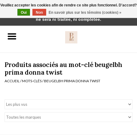
Veuillez accepter les cookies afin de rendre ce site plus fonctionnel. D'accord?
Cette boutique est en construction. Toute commande passée
Oui
Non
En savoir plus sur les témoins (cookies) »
0 Articles - €0,00
ne sera ni traitée, ni complétée.
Accueil
BH's
Produits associés au mot-clé beugelbh
prima donna twist
ACCUEIL
/
MOTS-CLÉS
/
BEUGELBH PRIMA DONNA TWIST
vêtements de nuit
Réduction
Homewear
Badmode