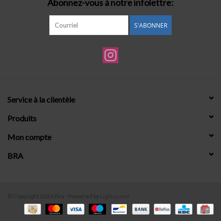
Abonnez-vous à notre infolettre:
S'ABONNER
Service à la clientèle
Produits
Mon compte
BRA
© Copyright 2026 Bra - Powered by
Lightspeed