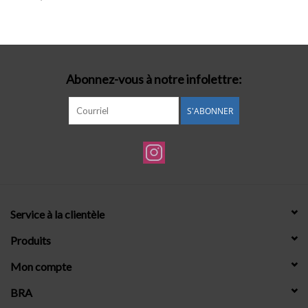
Lingerie-accessoires
Cartes-cadeaux
Abonnez-vous à notre infolettre:
S'ABONNER
Service à la clientèle
Produits
Mon compte
BRA