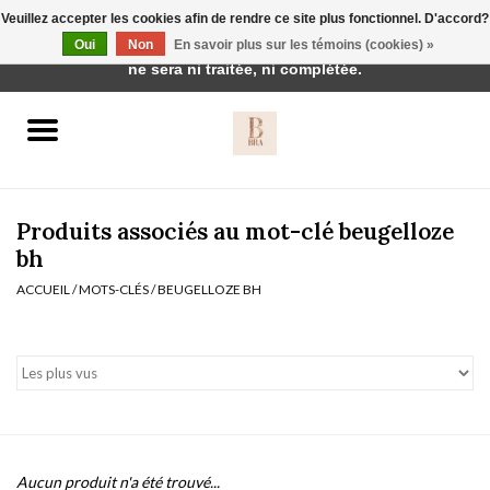
Veuillez accepter les cookies afin de rendre ce site plus fonctionnel. D'accord?
Cette boutique est en construction. Toute commande passée
Oui
Non
En savoir plus sur les témoins (cookies) »
0 Articles - €0,00
ne sera ni traitée, ni complétée.
Accueil
BH's
Produits associés au mot-clé beugelloze
bh
ACCUEIL
/
MOTS-CLÉS
/
BEUGELLOZE BH
vêtements de nuit
Réduction
Homewear
Badmode
Aucun produit n'a été trouvé...