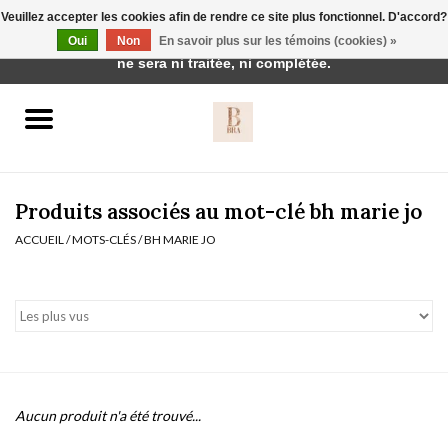
Veuillez accepter les cookies afin de rendre ce site plus fonctionnel. D'accord?
Cette boutique est en construction. Toute commande passée
Oui
Non
En savoir plus sur les témoins (cookies) »
0 Articles - €0,00
ne sera ni traitée, ni complétée.
Accueil
BH's
Produits associés au mot-clé bh marie jo
ACCUEIL
/
MOTS-CLÉS
/
BH MARIE JO
vêtements de nuit
Réduction
Homewear
Aucun produit n'a été trouvé...
Badmode