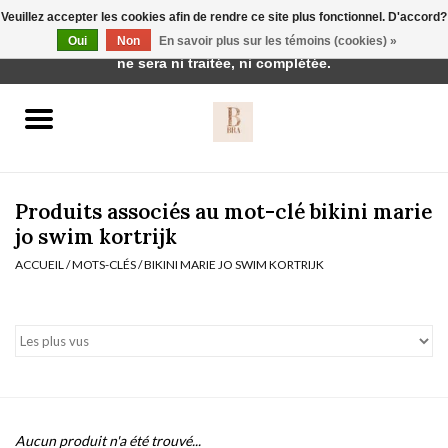
Veuillez accepter les cookies afin de rendre ce site plus fonctionnel. D'accord?
Cette boutique est en construction. Toute commande passée
Oui
Non
En savoir plus sur les témoins (cookies) »
0 Articles - €0,00
ne sera ni traitée, ni complétée.
Accueil
BH's
Produits associés au mot-clé bikini marie
jo swim kortrijk
ACCUEIL
/
MOTS-CLÉS
/
BIKINI MARIE JO SWIM KORTRIJK
vêtements de nuit
Réduction
Homewear
Badmode
Aucun produit n'a été trouvé...