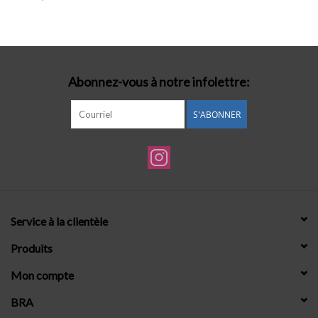
Lingerie-accessoires
Cartes-cadeaux
Abonnez-vous à notre infolettre:
S'ABONNER
Service à la clientèle
Produits
Mon compte
BRA