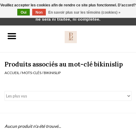
Veuillez accepter les cookies afin de rendre ce site plus fonctionnel. D'accord?
Cette boutique est en construction. Toute commande passée
Oui
Non
En savoir plus sur les témoins (cookies) »
0 Articles - €0,00
ne sera ni traitée, ni complétée.
Accueil
BH's
Produits associés au mot-clé bikinislip
ACCUEIL
/
MOTS-CLÉS
/
BIKINISLIP
vêtements de nuit
Réduction
Homewear
Aucun produit n'a été trouvé...
Badmode