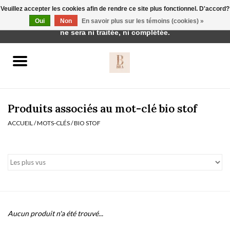
Veuillez accepter les cookies afin de rendre ce site plus fonctionnel. D'accord?
Cette boutique est en construction. Toute commande passée
Oui
Non
En savoir plus sur les témoins (cookies) »
0 Articles - €0,00
ne sera ni traitée, ni complétée.
Accueil
BH's
Produits associés au mot-clé bio stof
ACCUEIL
/
MOTS-CLÉS
/
BIO STOF
vêtements de nuit
Réduction
Homewear
Aucun produit n'a été trouvé...
Badmode