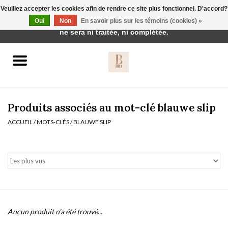
Veuillez accepter les cookies afin de rendre ce site plus fonctionnel. D'accord?
Cette boutique est en construction. Toute commande passée
Oui
Non
En savoir plus sur les témoins (cookies) »
0 Articles - €0,00
ne sera ni traitée, ni complétée.
Accueil
BH's
Produits associés au mot-clé blauwe slip
ACCUEIL
/
MOTS-CLÉS
/
BLAUWE SLIP
vêtements de nuit
Réduction
Homewear
Aucun produit n'a été trouvé...
Badmode