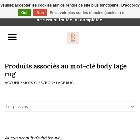
Veuillez accepter les cookies afin de rendre ce site plus fonctionnel. D'accord?
Cette boutique est en construction. Toute commande passée
Oui
Non
En savoir plus sur les témoins (cookies) »
0 Articles - €0,00
ne sera ni traitée, ni complétée.
Accueil
BH's
Produits associés au mot-clé body lage
rug
ACCUEIL
/
MOTS-CLÉS
/
BODY LAGE RUG
vêtements de nuit
Réduction
Homewear
Badmode
Aucun produit n'a été trouvé...