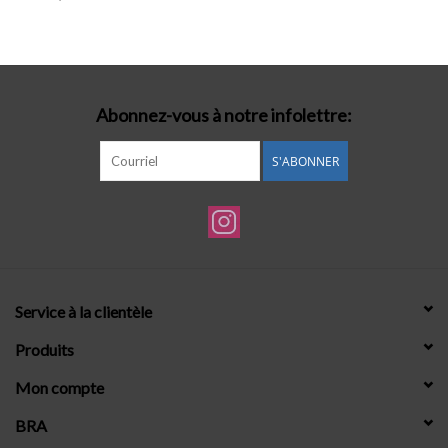
Lingerie-accessoires
Cartes-cadeaux
Abonnez-vous à notre infolettre:
S'ABONNER
Service à la clientèle
Produits
Mon compte
BRA