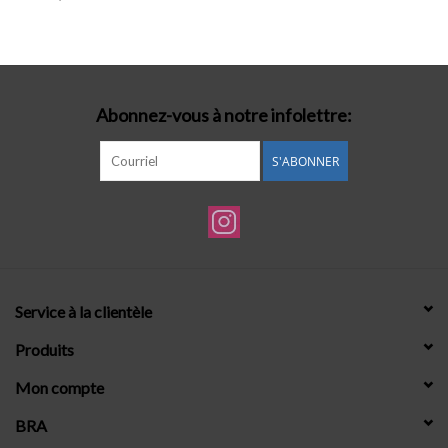
Lingerie-accessoires
Cartes-cadeaux
Abonnez-vous à notre infolettre:
S'ABONNER
Service à la clientèle
Produits
Mon compte
BRA