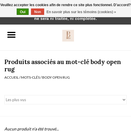
Veuillez accepter les cookies afin de rendre ce site plus fonctionnel. D'accord?
Cette boutique est en construction. Toute commande passée
Oui
Non
En savoir plus sur les témoins (cookies) »
0 Articles - €0,00
ne sera ni traitée, ni complétée.
Accueil
BH's
Produits associés au mot-clé body open
rug
ACCUEIL
/
MOTS-CLÉS
/
BODY OPEN RUG
vêtements de nuit
Réduction
Homewear
Badmode
Aucun produit n'a été trouvé...