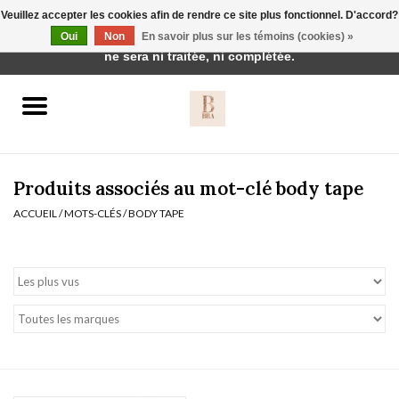
Veuillez accepter les cookies afin de rendre ce site plus fonctionnel. D'accord?
Cette boutique est en construction. Toute commande passée
Oui
Non
En savoir plus sur les témoins (cookies) »
0 Articles - €0,00
ne sera ni traitée, ni complétée.
Accueil
BH's
Produits associés au mot-clé body tape
ACCUEIL
/
MOTS-CLÉS
/
BODY TAPE
vêtements de nuit
Réduction
Homewear
Badmode