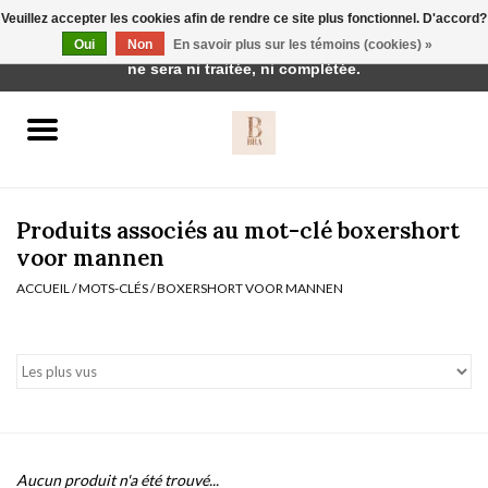
Veuillez accepter les cookies afin de rendre ce site plus fonctionnel. D'accord?
Cette boutique est en construction. Toute commande passée
Oui
Non
En savoir plus sur les témoins (cookies) »
0 Articles - €0,00
ne sera ni traitée, ni complétée.
Accueil
BH's
Produits associés au mot-clé boxershort
voor mannen
ACCUEIL
/
MOTS-CLÉS
/
BOXERSHORT VOOR MANNEN
vêtements de nuit
Réduction
Homewear
Badmode
Aucun produit n'a été trouvé...