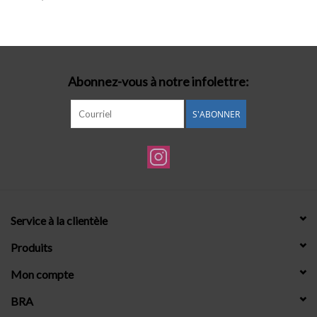
Lingerie-accessoires
Cartes-cadeaux
Abonnez-vous à notre infolettre:
S'ABONNER
Service à la clientèle
Produits
Mon compte
BRA