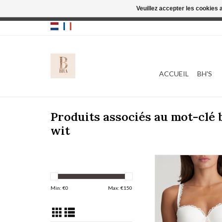
Veuillez accepter les cookies 
Cette boutique
ACCUEIL
BH'S
Produits associés au mot-clé
wit
Marie Jo Jane 0
Min: €
0
Max: €
150