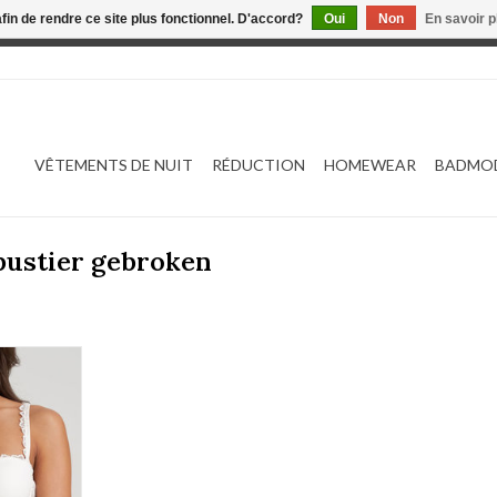
afin de rendre ce site plus fonctionnel. D'accord?
Oui
Non
En savoir p
 est en construction. Toute commande passée ne sera ni traitée
VÊTEMENTS DE NUIT
RÉDUCTION
HOMEWEAR
BADMO
 bustier gebroken
101338