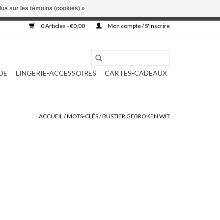
lus sur les témoins (cookies) »
, ni complétée.
0 Articles - €0,00
Mon compte / S'inscrire
DE
LINGERIE-ACCESSOIRES
CARTES-CADEAUX
ACCUEIL
/
MOTS-CLÉS
/
BUSTIER GEBROKEN WIT