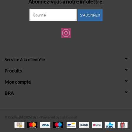
Abonnez-vous à notre infolettre:
S'ABONNER
Service à la clientèle
Produits
Mon compte
BRA
© Copyright 2026 Bra - Powered by
Lightspeed