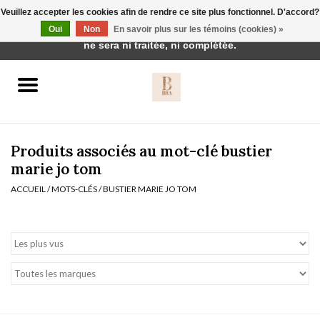
Veuillez accepter les cookies afin de rendre ce site plus fonctionnel. D'accord?
Cette boutique est en construction. Toute commande passée
Oui
Non
En savoir plus sur les témoins (cookies) »
0 Articles - €0,00
ne sera ni traitée, ni complétée.
Accueil
BH's
Produits associés au mot-clé bustier
marie jo tom
ACCUEIL
/
MOTS-CLÉS
/
BUSTIER MARIE JO TOM
vêtements de nuit
Réduction
Homewear
Badmode