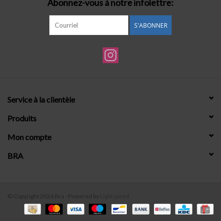
Abonnez-vous à notre infolettre:
S'ABONNER
Service à la clientèle
Produits
Mon compte
BRA
© Copyright 2026 Bra - Powered by
Lightspeed