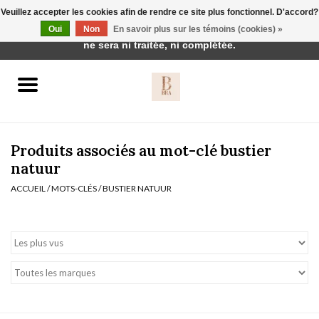
Veuillez accepter les cookies afin de rendre ce site plus fonctionnel. D'accord?
Cette boutique est en construction. Toute commande passée
Oui
Non
En savoir plus sur les témoins (cookies) »
0 Articles - €0,00
ne sera ni traitée, ni complétée.
Accueil
BH's
Produits associés au mot-clé bustier
natuur
ACCUEIL
/
MOTS-CLÉS
/
BUSTIER NATUUR
vêtements de nuit
Réduction
Homewear
Badmode