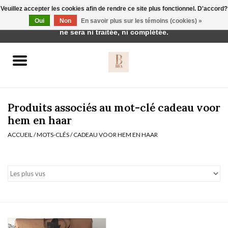
Veuillez accepter les cookies afin de rendre ce site plus fonctionnel. D'accord?
Cette boutique est en construction. Toute commande passée
Oui
Non
En savoir plus sur les témoins (cookies) »
0 Articles - €0,00
ne sera ni traitée, ni complétée.
Accueil
BH's
Produits associés au mot-clé cadeau voor
hem en haar
ACCUEIL
/
MOTS-CLÉS
/
CADEAU VOOR HEM EN HAAR
vêtements de nuit
Réduction
Homewear
Badmode