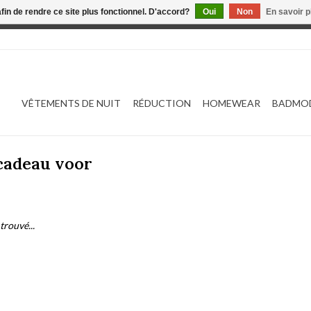
afin de rendre ce site plus fonctionnel. D'accord?
Oui
Non
En savoir p
 est en construction. Toute commande passée ne sera ni traitée
VÊTEMENTS DE NUIT
RÉDUCTION
HOMEWEAR
BADMO
 cadeau voor
trouvé...