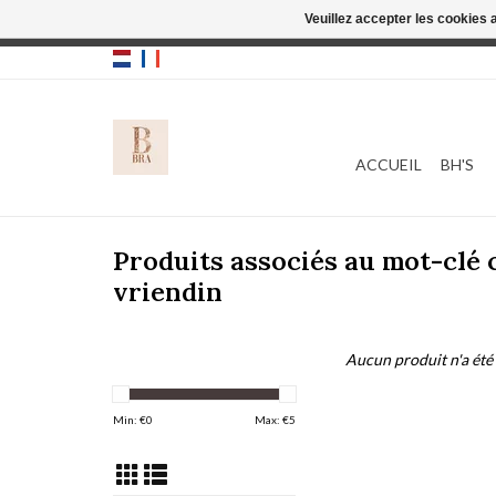
Veuillez accepter les cookies 
Cette boutique
ACCUEIL
BH'S
Produits associés au mot-clé
vriendin
Aucun produit n'a été 
Min: €
0
Max: €
5