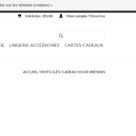
lus sur les témoins (cookies) »
, ni complétée.
0 Articles - €0,00
Mon compte / S'inscrire
DE
LINGERIE-ACCESSOIRES
CARTES-CADEAUX
ACCUEIL
/
MOTS-CLÉS
/
CADEAU VOOR VRIENDIN