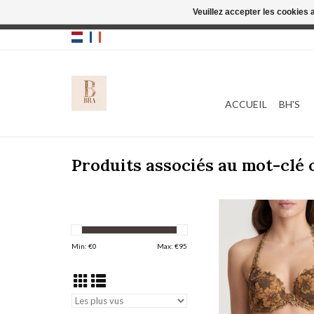
Veuillez accepter les cookies 
Cette boutique
ACCUEIL
BH'S
Produits associés au mot-clé 
Marie Jo Jane 01013
AJOUTER AU PA
Min: €
0
Max: €
95