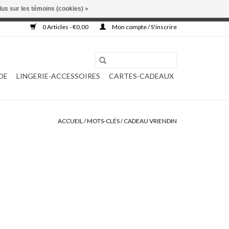
lus sur les témoins (cookies) »
, ni complétée.
0 Articles - €0,00
Mon compte / S'inscrire
DE
LINGERIE-ACCESSOIRES
CARTES-CADEAUX
ACCUEIL
/
MOTS-CLÉS
/
CADEAU VRIENDIN