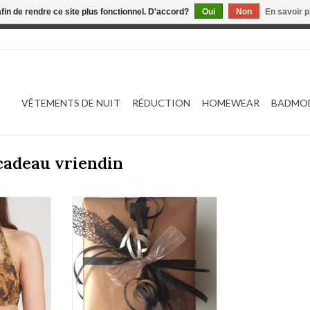
afin de rendre ce site plus fonctionnel. D'accord?
Oui
Non
En savoir p
 est en construction. Toute commande passée ne sera ni traitée
VÊTEMENTS DE NUIT
RÉDUCTION
HOMEWEAR
BADMO
cadeau vriendin
36 (gold)
cadeauverpakking
NIER
AJOUTER AU PANIER