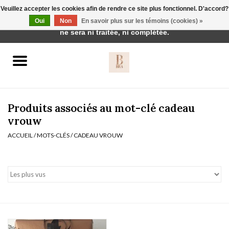
Veuillez accepter les cookies afin de rendre ce site plus fonctionnel. D'accord?
Cette boutique est en construction. Toute commande passée
Oui
Non
En savoir plus sur les témoins (cookies) »
0 Articles - €0,00
ne sera ni traitée, ni complétée.
Accueil
BH's
Produits associés au mot-clé cadeau
vrouw
ACCUEIL
/
MOTS-CLÉS
/
CADEAU VROUW
vêtements de nuit
Réduction
Homewear
Badmode