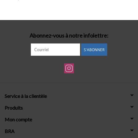
Lingerie-accessoires
Cartes-cadeaux
Abonnez-vous à notre infolettre:
S'ABONNER
Service à la clientèle
Produits
Mon compte
BRA