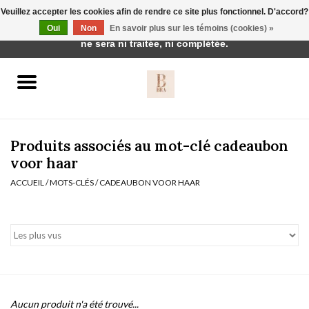
Veuillez accepter les cookies afin de rendre ce site plus fonctionnel. D'accord?
Cette boutique est en construction. Toute commande passée
Oui
Non
En savoir plus sur les témoins (cookies) »
0 Articles - €0,00
ne sera ni traitée, ni complétée.
Accueil
BH's
Produits associés au mot-clé cadeaubon
voor haar
ACCUEIL
/
MOTS-CLÉS
/
CADEAUBON VOOR HAAR
vêtements de nuit
Réduction
Homewear
Badmode
Aucun produit n'a été trouvé...