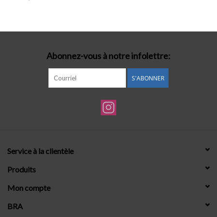
Lingerie-accessoires
Cartes-cadeaux
Abonnez-vous à notre infolettre:
S'ABONNER
Service à la clientèle
Produits
Mon compte
BRA