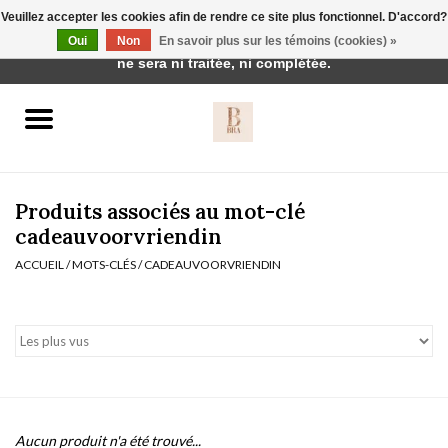
Veuillez accepter les cookies afin de rendre ce site plus fonctionnel. D'accord?
Cette boutique est en construction. Toute commande passée
Oui
Non
En savoir plus sur les témoins (cookies) »
0 Articles - €0,00
ne sera ni traitée, ni complétée.
Accueil
BH's
Produits associés au mot-clé
cadeauvoorvriendin
ACCUEIL
/
MOTS-CLÉS
/
CADEAUVOORVRIENDIN
vêtements de nuit
Réduction
Homewear
Badmode
Aucun produit n'a été trouvé...